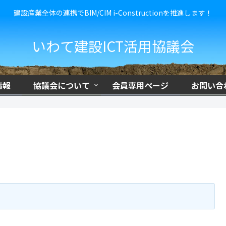
建設産業全体の連携でBIM/CIM i-Constructionを推進します！
いわて建設ICT活用協議会
情報
協議会について
会員専用ページ
お問い合